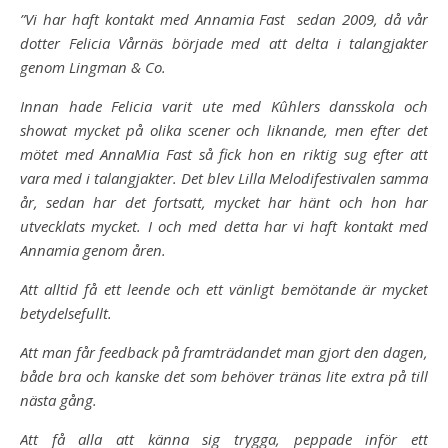
”V
i har haft kontakt med Annamia Fast sedan 2009, då vår
dotter Felicia Vårnäs började med att delta i talangjakter
genom Lingman & Co.
Innan hade Felicia varit ute med Kûhlers dansskola och
showat mycket på olika scener och liknande, men efter det
mötet med AnnaMia Fast så fick hon en riktig sug efter att
vara med i talangjakter. Det blev Lilla Melodifestivalen samma
år, sedan har det fortsatt, mycket har hänt och hon har
utvecklats mycket.
I och med detta har vi haft kontakt med
Annamia genom åren.
Att alltid få ett leende och ett vänligt bemötande är mycket
betydelsefullt.
Att man får feedback på framträdandet man gjort den dagen,
både bra och kanske det som behöver tränas lite extra på till
nästa gång.
Att få alla att känna sig trygga, peppade inför ett