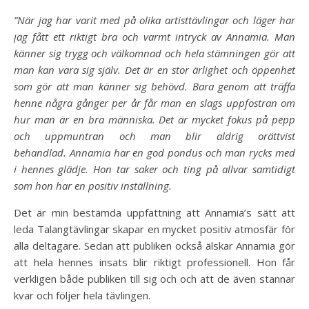
”När jag har varit med på olika artisttävlingar och läger har
jag fått ett riktigt bra och varmt intryck av Annamia. Man
känner sig trygg och välkomnad och hela stämningen gör att
man kan vara sig själv. Det är en stor ärlighet och öppenhet
som gör att man känner sig behövd. Bara genom att träffa
henne några gånger per år får man en slags uppfostran om
hur man är en bra människa. Det är mycket fokus på pepp
och uppmuntran och man blir aldrig orättvist
behandlad. Annamia har en god pondus och man rycks med
i hennes glädje. Hon tar saker och ting på allvar samtidigt
som hon har en positiv inställning.
Det är min bestämda uppfattning att Annamia’s sätt att
leda Talangtävlingar skapar en mycket positiv atmosfär för
alla deltagare. Sedan att publiken också älskar Annamia gör
att hela hennes insats blir riktigt professionell. Hon får
verkligen både publiken till sig och och att de även stannar
kvar och följer hela tävlingen.