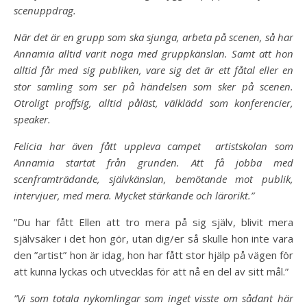
scenuppdrag.
När det är en grupp som ska sjunga, arbeta på scenen, så har
Annamia alltid varit noga med
gruppkänslan.
Samt att hon
alltid får med sig publiken, vare sig det är ett fåtal eller en
stor samling som ser på
händelsen som sker på scenen.
Otroligt proffsig, alltid påläst, välklädd som konferencier,
speaker.
Felicia har även fått uppleva campet artistskolan som
Annamia startat från grunden.
Att få jobba med
scenframträdande, självkänslan, bemötande mot publik,
intervjuer, med mera.
Mycket stärkande och lärorikt.”
”Du har fått Ellen att tro mera på sig själv, blivit mera
självsäker i det hon gör, utan dig/er så skulle hon inte vara
den ”artist” hon är idag, hon har fått stor hjälp på vägen för
att kunna lyckas och utvecklas för att nå en del av sitt mål.”
”Vi som totala nykomlingar som inget visste om sådant här