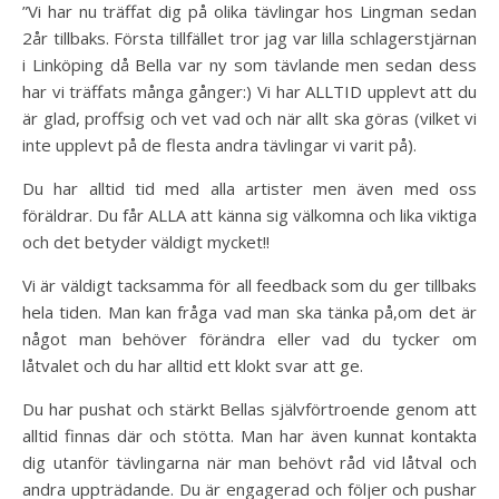
”Vi har nu träffat dig på olika tävlingar hos Lingman sedan
2år tillbaks. Första tillfället tror jag var lilla schlagerstjärnan
i Linköping då Bella var ny som tävlande men sedan dess
har vi träffats många gånger:) Vi har ALLTID upplevt att du
är glad, proffsig och vet vad och när allt ska göras (vilket vi
inte upplevt på de flesta andra tävlingar vi varit på).
Du har alltid tid med alla artister men även med oss
föräldrar. Du får ALLA att känna sig välkomna och lika viktiga
och det betyder väldigt mycket!!
Vi är väldigt tacksamma för all feedback som du ger tillbaks
hela tiden. Man kan fråga vad man ska tänka på,om det är
något man behöver förändra eller vad du tycker om
låtvalet och du har alltid ett klokt svar att ge.
Du har pushat och stärkt Bellas självförtroende genom att
alltid finnas där och stötta. Man har även kunnat kontakta
dig utanför tävlingarna när man behövt råd vid låtval och
andra uppträdande. Du är engagerad och följer och pushar