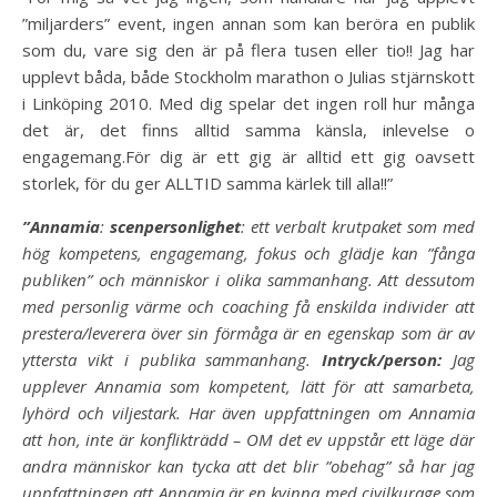
”miljarders” event, ingen annan som kan beröra en publik
som du, vare sig den är på flera tusen eller tio!! Jag har
upplevt båda, både Stockholm marathon o Julias stjärnskott
i Linköping 2010. Med dig spelar det ingen roll hur många
det är, det finns alltid samma känsla, inlevelse o
engagemang.För dig är ett gig är alltid ett gig oavsett
storlek, för du ger ALLTID samma kärlek till alla!!”
”Annamia
:
scenpersonlighet
: ett verbalt krutpaket som med
hög kompetens, engagemang, fokus och glädje kan ”fånga
publiken” och människor i olika sammanhang. Att dessutom
med personlig värme och coaching få enskilda individer att
prestera/leverera över sin förmåga är en egenskap som är av
yttersta vikt i publika sammanhang.
Intryck/person:
Jag
upplever Annamia som kompetent, lätt för att samarbeta,
lyhörd och viljestark. Har även uppfattningen om Annamia
att hon, inte är konflikträdd – OM det ev uppstår ett läge där
andra människor kan tycka att det blir ”obehag” så har jag
uppfattningen att Annamia är en kvinna med civilkurage som