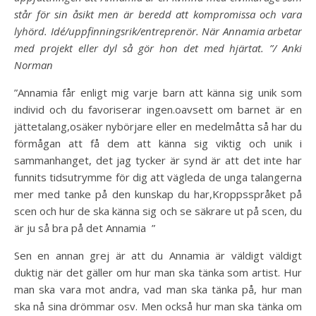
står för sin åsikt men är beredd att kompromissa och vara
lyhörd. Idé/uppfinningsrik/entreprenör. När Annamia arbetar
med projekt eller dyl så gör hon det med hjärtat. ”/ Anki
Norman
”Annamia får enligt mig varje barn att känna sig unik som
individ och du favoriserar ingen.oavsett om barnet är en
jättetalang,osäker nybörjare eller en medelmåtta så har du
förmågan att få dem att känna sig viktig och unik i
sammanhanget, det jag tycker är synd är att det inte har
funnits tidsutrymme för dig att vägleda de unga talangerna
mer med tanke på den kunskap du har,Kroppsspråket på
scen och hur de ska känna sig och se säkrare ut på scen, du
är ju så bra på det Annamia ”
Sen en annan grej är att du Annamia är väldigt väldigt
duktig när det gäller om hur man ska tänka som artist. Hur
man ska vara mot andra, vad man ska tänka på, hur man
ska nå sina drömmar osv. Men också hur man ska tänka om