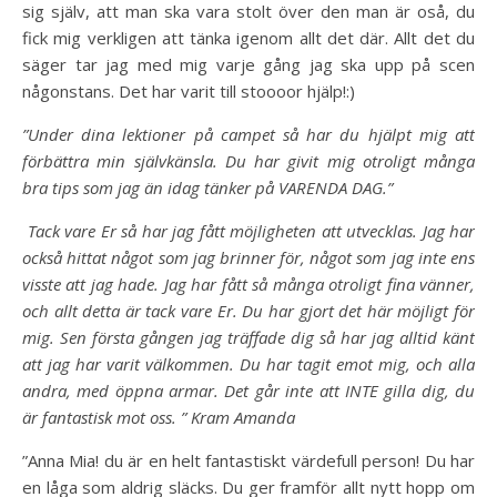
sig själv, att man ska vara stolt över den man är oså, du
fick mig verkligen att tänka igenom allt det där. Allt det du
säger tar jag med mig varje gång jag ska upp på scen
någonstans. Det har varit till stoooor hjälp!:)
”Under dina lektioner på campet så har du
hjälpt mig att
förbättra min självkänsla. Du har givit mig otroligt många
bra tips som jag än idag tänker på VARENDA DAG.”
T
ack vare Er så har jag fått möjligheten att utvecklas. Jag har
också hittat något som jag brinner för, något som jag inte ens
visste att jag hade. Jag har fått så många otroligt fina vänner,
och allt detta är tack vare Er. Du har gjort det här möjligt för
mig. Sen första gången jag träffade dig så har jag alltid känt
att jag har varit välkommen. Du har tagit emot mig, och alla
andra, med öppna armar. Det går inte att INTE gilla dig, du
är fantastisk mot oss. ” Kram Amanda
”Anna Mia! du är en helt fantastiskt värdefull person! Du har
en låga som aldrig släcks. Du ger framför allt nytt hopp om