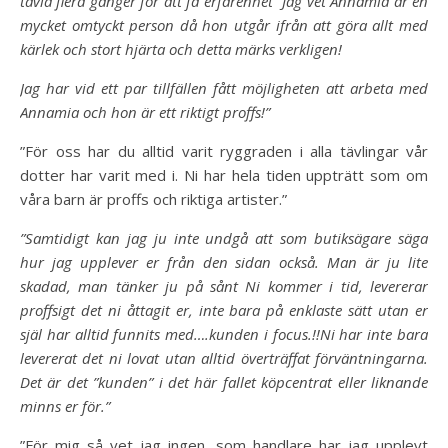
tävla flera gånger för att få erfarenhet” Jag vet Annamia är en
mycket omtyckt person då hon utgår ifrån att göra allt med
kärlek och stort hjärta och detta märks verkligen!
Jag har vid ett par tillfällen fått möjligheten att arbeta med
Annamia och hon är ett riktigt proffs!”
”För oss har du alltid varit ryggraden i alla tävlingar vår
dotter har varit med i. Ni har hela tiden uppträtt som om
våra barn är proffs och riktiga artister.”
”Samtidigt kan jag ju inte undgå att som butiksägare säga
hur jag upplever er från den sidan också. Man är ju lite
skadad, man tänker ju på sånt Ni kommer i tid, levererar
proffsigt det ni åttagit er, inte bara på enklaste sätt utan er
själ har alltid funnits med….kunden i focus.!!Ni har inte bara
levererat det ni lovat utan alltid överträffat förväntningarna.
Det är det ”kunden” i det här fallet köpcentrat eller liknande
minns er för.”
”För mig så vet jag ingen, som handlare har jag upplevt