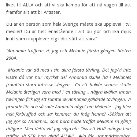
livet till ALLA och att vi ska kämpa för att nå vägen till att
framför allt att bli Artister.
Du är en person som hela Sverige måste ska uppleva! I tv,
medier! Du är helt enastående i allt du gör och lika mjuk
inuti som ni upplever dig i ditt sätt att vara”
”Annamia träffade vi, jag och Melanie första gången hösten
2004.
Melanie var då med i sin allra första tävling. Det jag/vi inte
visste då var hur mycket del Annamia skulle ha i Melanies
framtida stora intresse sången.
Ca ett halvår senare skulle
Melanie återigen vara med i en tävling… några kvällar innan
tävlingen fick jag ett samtal av Annamia gällande tävlingen,
vi
pratade lite och så sade Annamia något om Melanie… jag blev
helt förbluffad och sa: kommer du ihåg henne? -Såklart att
jag gör sa Annamia.. som bara hade träffat Melanie en gång
tidigare.
Med detta vill jag säga att: Oavsett HUR många hon
träffar så SER hon alltid ALLA!!!
Alla får uppmärksamhet,