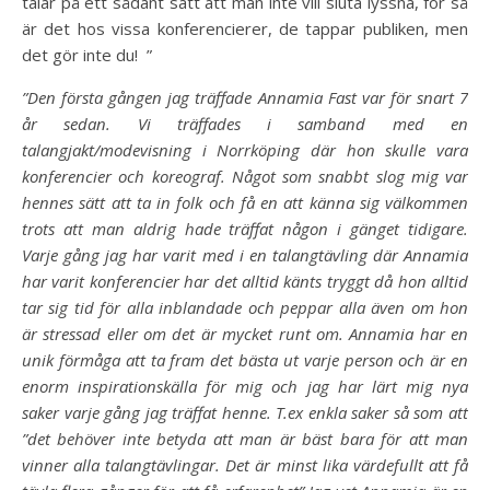
talar på ett sådant sätt att man inte vill sluta lyssna, för så
är det hos vissa konferencierer, de tappar publiken, men
det gör inte du! ”
”Den första gången jag träffade Annamia Fast var för snart 7
år sedan. Vi träffades i samband med en
talangjakt/modevisning i Norrköping där hon skulle vara
konferencier och koreograf. Något som snabbt slog mig var
hennes sätt att ta in folk och få en att känna sig välkommen
trots att man aldrig hade träffat någon i gänget tidigare.
Varje gång jag har varit med i en talangtävling där Annamia
har varit konferencier har det alltid känts tryggt då hon alltid
tar sig tid för alla inblandade och peppar alla även om hon
är stressad eller om det är mycket runt om. Annamia har en
unik förmåga att ta fram det bästa ut varje person och är en
enorm inspirationskälla för mig och jag har lärt mig nya
saker varje gång jag träffat henne. T.ex enkla saker så som att
”det behöver inte betyda att man är bäst bara för att man
vinner alla talangtävlingar. Det är minst lika värdefullt att få