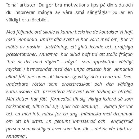
”dina” artister .Du ger bra motivations tips på din sida och
du inspirerar många av våra små sångfåglar!!Du är en
väldigt bra förebild .
Med följande ord skulle vi kunna beskriva de kontakter vi haft
med Annamia- under alla event vi har varit med om, har vi
mötts av positiv utstrålning, ett glatt leende och proffsiga
presentationer. Annamia har alltid haft tid att ställa frågan
”hur är det med dig/er” – något som uppskattats väldigt
mycket. I bemötandet med den unga artisten har Annamia
alltid fått personen att känna sig viktig och i centrum. Den
underbara rösten som arbetsredskap och den väldiga
entusiasmen att presentera ett event eller tävling är otrolig.
Min dotter har fått förmedlat till sig viktiga ledord så som
tacksamhet, tilltro till sig själv och sanning – viktiga för var
och en men inte minst för en ung människa med drömmar
om att bli artist. En genuint intresserad och engagerad
person som verkligen lever som hon lär – det är vår bild av
Annamia”.