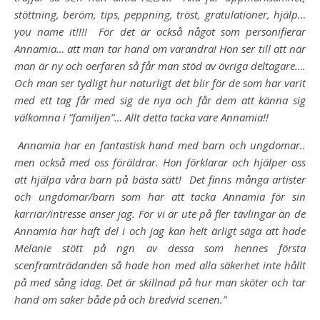
stöttning, beröm, tips, peppning, tröst, gratulationer, hjälp…
you name it!!!!
För det är också något som personifierar
Annamia… att man tar hand om varandra!
Hon ser till att när
man är ny och oerfaren så får man stöd av övriga deltagare….
Och man ser tydligt
hur naturligt det blir för de som har varit
med ett tag får med sig de nya och får dem att känna sig
välkomna i ”familjen”…
Allt detta tacka vare Annamia!!
Annamia har en fantastisk hand med barn och ungdomar..
men också med oss föräldrar.
Hon förklarar och hjälper oss
att hjälpa våra barn på bästa sätt! Det finns många artister
och ungdomar/barn som har att tacka Annamia för sin
karriär/intresse anser jag. För vi är ute på fler tävlingar än de
Annamia har haft del i och jag kan helt ärligt säga att hade
Melanie
stött på ngn av dessa som hennes första
scenframträdanden så hade hon med alla säkerhet inte hållt
på med
sång idag. Det är skillnad på hur man sköter och tar
hand om saker både på och bredvid scenen.”